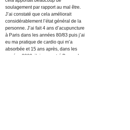
cela apportait beaucoup de 
soulagement par rapport au mal être. 
J’ai constaté que cela améliorait 
considérablement l’état général de la 
personne. J’ai fait 4 ans d’acupuncture 
à Paris dans les années 80/83 puis j’ai 
eu ma pratique de cardio qui m’a 
absorbée et 15 ans après, dans les 
années 2000, j’ai rencontré Bernard. 
C’est là que cela m’a reconnecté car 
j’ai compris que le shiatsu était très 
proche de l'acupuncture. Je l’ai 
rencontré dans la salle où je pratiquais 
le yoga. J’ai suivi son enseignement 
puis j’ai mis en pratique celui-ci par la 
suite soit sur des patients qui venaient 
vers moi spontanément, soit via des 
initiations à mes élèves, je leur 
enseignais la théorie (les méridiens) et 