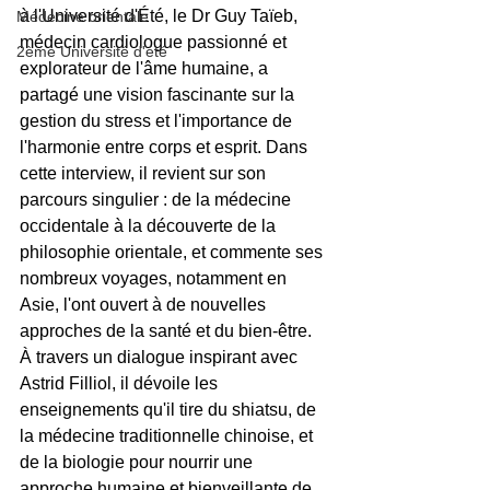
à l'Université d'Été, le Dr Guy Taïeb, 
Médecine orientale
médecin cardiologue passionné et 
2ème Université d'été
explorateur de l'âme humaine, a 
partagé une vision fascinante sur la 
gestion du stress et l'importance de 
l'harmonie entre corps et esprit. Dans 
cette interview, il revient sur son 
parcours singulier : de la médecine 
occidentale à la découverte de la 
philosophie orientale, et commente ses 
nombreux voyages, notamment en 
Asie, l'ont ouvert à de nouvelles 
approches de la santé et du bien-être. 
À travers un dialogue inspirant avec 
Astrid Filliol, il dévoile les 
enseignements qu'il tire du shiatsu, de 
la médecine traditionnelle chinoise, et 
de la biologie pour nourrir une 
approche humaine et bienveillante de 