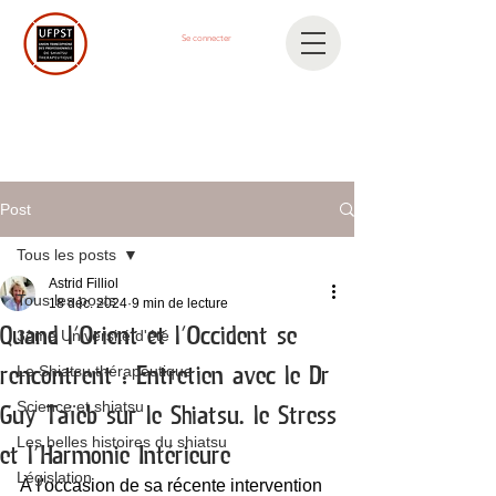
Se connecter
Post
Tous les posts
Astrid Filliol
Tous les posts
18 déc. 2024
9 min de lecture
Quand l'Orient et l'Occident se
3ème Université d'été
Le Shiatsu thérapeutique
rencontrent : Entretien avec le Dr
Science et shiatsu
Guy Taïeb sur le Shiatsu, le Stress
Les belles histoires du shiatsu
et l'Harmonie Intérieure
Législation
À l'occasion de sa récente intervention 