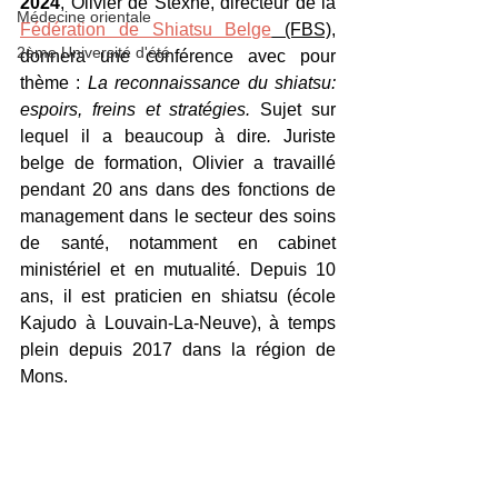
2024
, Olivier de Stexhe, directeur de la 
Médecine orientale
Fédération de Shiatsu Belge
 (FBS)
, 
2ème Université d'été
donnera une conférence avec pour 
thème :
 La reconnaissance du shiatsu: 
espoirs, freins et stratégies. 
Sujet sur 
lequel il a beaucoup à dire
. 
Juriste 
belge de formation, Olivier a travaillé 
pendant 20 ans dans des fonctions de 
management dans le secteur des soins 
de santé, notamment en cabinet 
ministériel et en mutualité. Depuis 10 
ans, il est praticien en shiatsu (école 
Kajudo à Louvain-La-Neuve), à temps 
plein depuis 2017 dans la région de 
Mons.