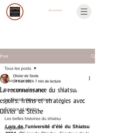
Se connecter
Post
Tous les posts
Olivier de Sexte
Tous les posts
14 févr. 2024
7 min de lecture
La reconnaissance du shiatsu:
3ème Université d'été
Le Shiatsu thérapeutique
espoirs, freins et stratégies avec
Science et shiatsu
Olivier de Stexhe
Les belles histoires du shiatsu
Lors de l'université d'été du Shiatsu 
Législation