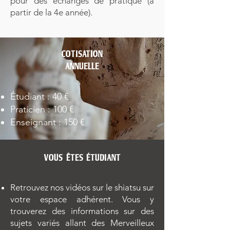
pour des échanges de pratique (à
partir de la 4e année).
COTISATION
ANNUELLE
Étudiant
:
40 €
Praticien : 100 €
Enseignant : 150 €
VOUS ÊTES ÉTUDIANT
Retrouvez nos vidéos sur le shiatsu sur
votre espace adhérent. Vous y
trouverez des informations sur des
sujets variés allant des Merveilleux