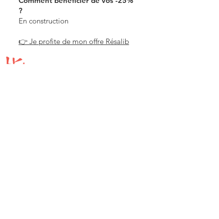
Comment bénéficier de vos -25%
?
En construction
👉 Je profite de mon offre Résalib
L'ESPRIT SHIATSU
1
Bd Arago 7501
3 Paris