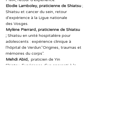
Elodie Lamboley, praticienne de Shiatsu
 ; 
Shiatsu et cancer du sein, retour 
d'expérience à la Ligue nationale 
des Vosges. 
Mylène Pierrard, praticienne de Shiatsu 
;
 Shiatsu en unité hospitalière pour 
adolescents : expérience clinique à 
l'hôpital de Verdun."Origines, traumas et 
mémoires du corps". 
Mehdi Abid,
  praticien de Yin 
Shiatsu. Expérience d'un apprenti à la 
clinique Akahigedo de Tokyo.
 Invité d’honneur
Olivier de STEXHE
, directeur de la 
Fédération Belge de Shiatsu : Conférence 
sur le thème : "Reconnaissance du 
shiatsu, freins, espoirs et stratégies"
Pour le plaisir des yeux et des oreilles
Marielle Nordmann : 
Harpiste 
professionnelle. 
Sylvie Cabrit :
 Astrophysicienne, experte 