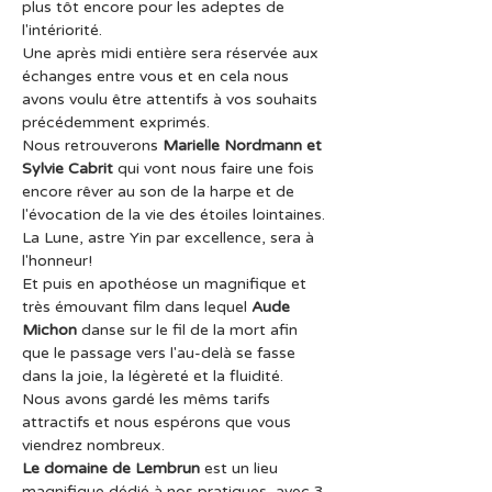
plus tôt encore pour les adeptes de 
l'intériorité.
Une après midi entière sera réservée aux 
échanges entre vous et en cela nous 
avons voulu être attentifs à vos souhaits 
précédemment exprimés.
Nous retrouverons 
Marielle Nordmann et 
Sylvie Cabrit
 qui vont nous faire une fois 
encore rêver au son de la harpe et de 
l'évocation de la vie des étoiles lointaines. 
La Lune, astre Yin par excellence, sera à 
l'honneur!
Et puis en apothéose un magnifique et 
très émouvant film dans lequel
 Aude 
Michon
 danse sur le fil de la mort afin 
que le passage vers l'au-delà se fasse 
dans la joie, la légèreté et la fluidité.
Nous avons gardé les mêms tarifs 
attractifs et nous espérons que vous 
viendrez nombreux.
Le domaine de Lembrun
 est un lieu 
magnifique dédié à nos pratiques, avec 3 