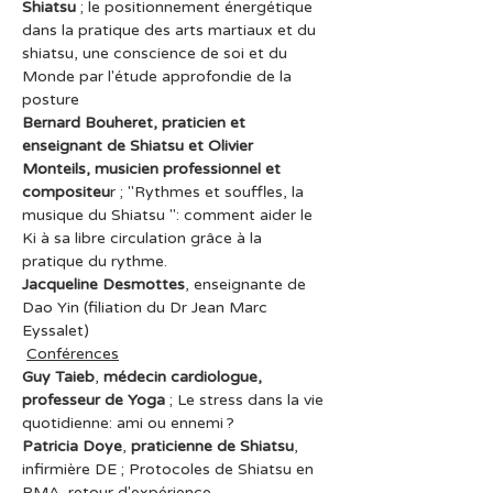
Shiatsu
 ; le positionnement énergétique 
dans la pratique des arts martiaux et du 
shiatsu, une conscience de soi et du 
Monde par l'étude approfondie de la 
posture
Bernard Bouheret, praticien et 
enseignant de Shiatsu et Olivier 
Monteils, musicien professionnel et 
compositeu
r ; "Rythmes et souffles, la 
musique du Shiatsu ": comment aider le 
Ki à sa libre circulation grâce à la 
pratique du rythme.
Jacqueline Desmottes
, enseignante de 
Dao Yin (filiation du Dr Jean Marc 
Eyssalet)
Conférences
Guy Taieb
, 
médecin cardiologue, 
professeur de Yoga
 ; Le stress dans la vie 
quotidienne: ami ou ennemi ? 
Patricia Doye
, 
praticienne de Shiatsu
,  
infirmière DE ; Protocoles de Shiatsu en 
PMA, retour d'expérience.