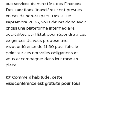
aux services du ministère des Finances. 
Des sanctions financières sont prévues 
en cas de non-respect. Dès le 1er 
septembre 2026, vous devrez donc avoir 
choisi une plateforme intermédiaire 
accréditée par l’État pour répondre à ces 
exigences. Je vous propose une 
visioconférence de 1h30 pour faire le 
point sur ces nouvelles obligations et 
vous accompagner dans leur mise en 
place.
👉 Comme d'habitude, cette 
visioconférence est gratuite pour tous 
les adhérents à jour de leur cotisation. Le 
lien zoom  pour cette visioconférence 
vous sera envoyé par Laurence quelques 
jours avant.
Partager cet événement