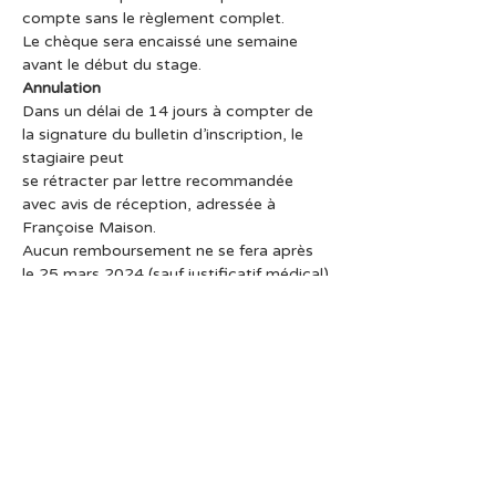
compte sans le règlement complet.
Le chèque sera encaissé une semaine 
avant le début du stage.
Annulation
Dans un délai de 14 jours à compter de 
la signature du bulletin d’inscription, le 
stagiaire peut
se rétracter par lettre recommandée 
avec avis de réception, adressée à 
Françoise Maison.
Aucun remboursement ne se fera après 
le 25 mars 2024 (sauf justificatif médical).
Attestation de stage
Apporter les livrets pédagogiques pour 
les élèves en cours de formation.
Facture
La facture doit obligatoirement être 
demandée lors de l’inscription.
Matériel
Prévoir un tissu ou serviette, des 
coussins, de quoi prendre des notes, une 