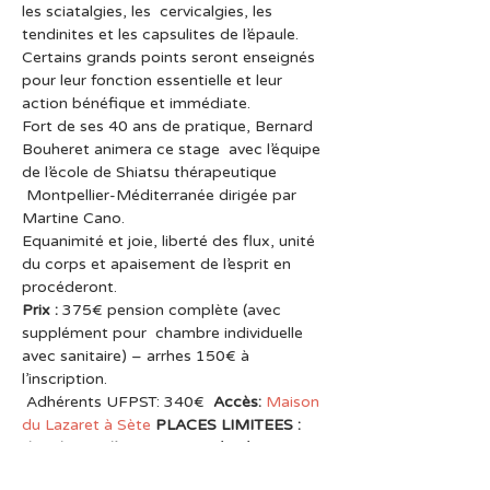
les sciatalgies, les  cervicalgies, les 
tendinites et les capsulites de l’épaule.
Certains grands points seront enseignés 
pour leur fonction essentielle et leur 
action bénéfique et immédiate.
Fort de ses 40 ans de pratique, Bernard 
Bouheret animera ce stage  avec l’équipe 
de l’école de Shiatsu thérapeutique 
 Montpellier-Méditerranée dirigée par 
Martine Cano.
Equanimité et joie, liberté des flux, unité 
du corps et apaisement de l’esprit en 
procéderont.
Prix : 
375€ pension complète (avec 
supplément pour  chambre individuelle 
avec sanitaire) – arrhes 150€ à 
l’inscription. 
 Adhérents UFPST: 340€  
Accès:
Maison 
du Lazaret à Sète
PLACES LIMITEES : 
date limite d’inscription 20/05/2022
 Renseignements Complémentaires et 