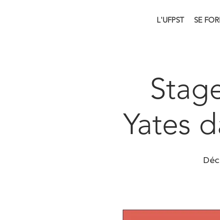
L'UFPST
SE FO
Stage
Yates d
Déco