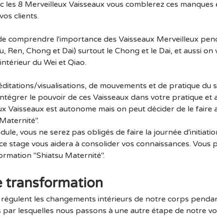
vec les 8 Merveilleux Vaisseaux vous comblerez ces manques 
vos clients.
e comprendre l'importance des Vaisseaux Merveilleux pendant
, Ren, Chong et Dai) surtout le Chong et le Dai, et aussi on 
ntérieur du Wei et Qiao.
ditations/visualisations, de mouvements et de pratique du sh
intégrer le pouvoir de ces Vaisseaux dans votre pratique et 
ux Vaisseaux est autonome mais on peut décider de le faire a
Maternité".
le, vous ne serez pas obligés de faire la journée d'initiation
e stage vous aidera à consolider vos connaissances. Vous po
ormation "Shiatsu Maternité".
de transformation
  régulent les changements intérieurs de notre corps penda
 par lesquelles nous passons à une autre étape de notre vo