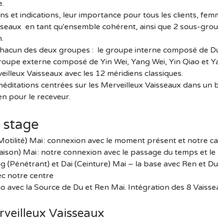
e.
ons et indications, leur importance pour tous les clients, f
sseaux  en tant qu'ensemble cohérent, ainsi que 2 sous-gro
.
 chacun des deux groupes :  le groupe interne composé de D
 groupe externe composé de Yin Wei, Yang Wei, Yin Qiao et Y
eilleux Vaisseaux avec les 12 méridiens classiques.
méditations centrées sur les Merveilleux Vaisseaux dans un
en pour le receveur.
 stage
(Motilité) Mai : connexion avec le moment présent et notre 
Liaison) Mai : notre connexion avec le passage du temps et le
g (Pénétrant) et Dai (Ceinture) Mai – la base avec Ren et D
ec notre centre
ao avec la Source de Du et Ren Mai. Intégration des 8 Vaisse
rveilleux Vaisseaux