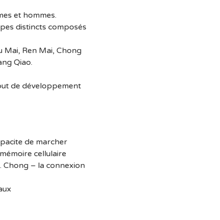
emmes et hommes.
upes distincts composés 
u Mai, Ren Mai, Chong 
ang Qiao.
 but de développement 
capacite de marcher
 mémoire cellulaire
u. Chong – la connexion 
aux