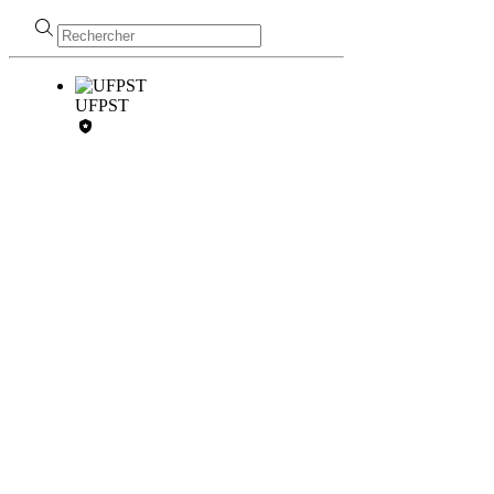
UFPST
L'ESPRIT
SHIATSU
1
Bd Arago 7501
3 Paris
secretariat@ufpst.org