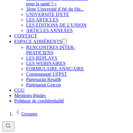
pour la santé ? »
3ème Université d’été du Shi...
UNIVERSITE D'ETE
LES ARTICLES
LES EDITIONS DE L'UNION
ARTICLES ANNEXES
CONTACT
ESPACE ADHÉRENTS
RENCONTRES INTER-
PRATICIENS
LES REPLAYS
LES WEBINAIRES
FORMULAIRE ANNUAIRE
Communauté UFPST
Partenariat Resalib
Partenariat Getcop
CGU
Mentions légales
Politique de confidentialité
Groupes