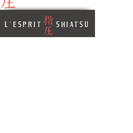
L'ESPRIT SHIATSU
1
Bd Arago 7501
3 Paris
secretariat@ufpst.org
CGU du site
Mentions légales
Politique de confidentialité