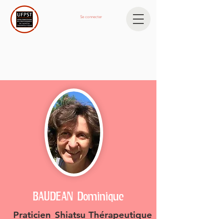
Se connecter
BAUDEAN Dominique
Praticien
Shiatsu Thérapeutique