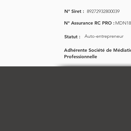
N° Siret :
89272932800039
N° Assurance RC PRO :
MDN187
Auto-entrepreneur
Statut :
Adhérente Société de Médiati
Professionnelle