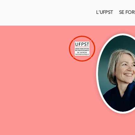
L'UFPST
SE FO