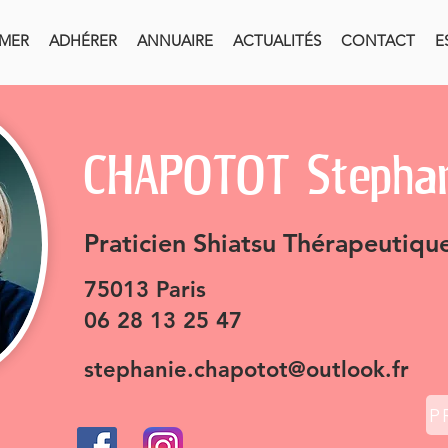
RMER
ADHÉRER
ANNUAIRE
ACTUALITÉS
CONTACT
E
CHAPOTOT Stepha
Praticien
Shiatsu Thérapeutiqu
75013 Paris
06 28 13 25 47
stephanie.chapotot@outlook.fr
P