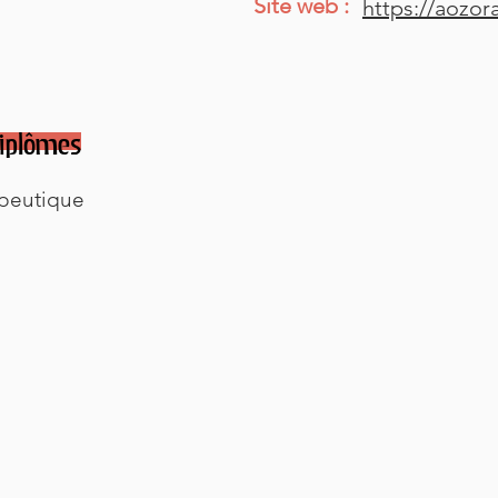
Site web :
https://aozor
iplômes
apeutique