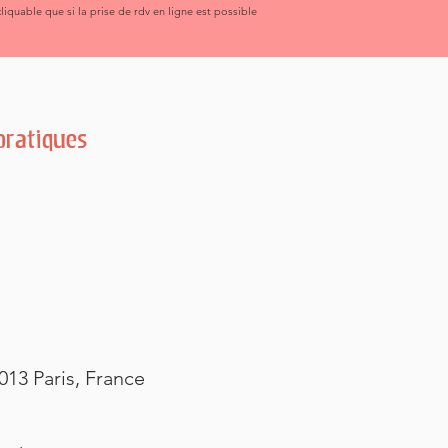
liquable que si la prise de rdv en ligne est possible
pratiques
013 Paris, France