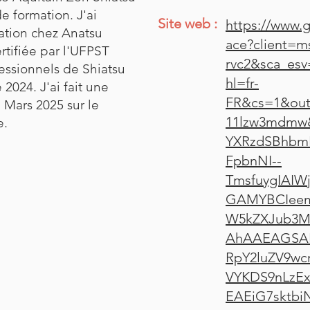
de formation. J'ai
Site web :
https://www.
ation chez Anatsu
ace?client=ms
ertifiée par l'UFPST
rvc2&sca_es
essionnels de Shiatsu
hl=fr-
024. J'ai fait une
FR&cs=1&out
Mars 2025 sur le
11lzw3mdmw
e.
YXRzdSBhbm
FpbnNI--
TmsfuygIAI
GAMYBCIee
W5kZXJub3M
AhAAEAGSAR
RpY2luZV9w
VYKDS9nLzE
EAEiG7sktb