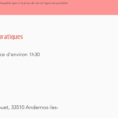
liquable que si la prise de rdv en ligne est possible
pratiques
nce d'environ 1h30
ouet, 33510 Andernos-les-