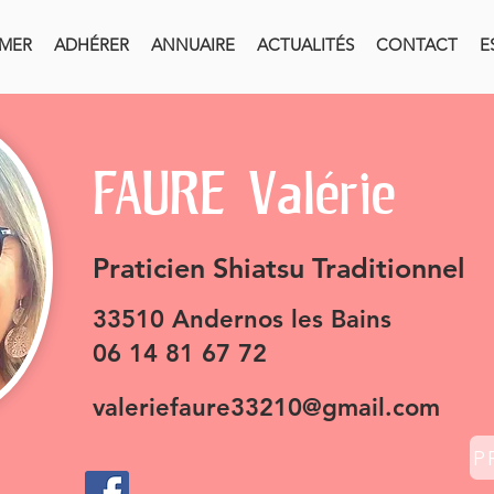
RMER
ADHÉRER
ANNUAIRE
ACTUALITÉS
CONTACT
E
FAURE Valérie
Praticien
Shiatsu Traditionnel
33510 Andernos les Bains
06 14 81 67 72
valeriefaure33210@gmail.com
P