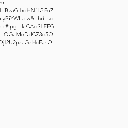
m-
plbiBzaGlhdHN1IGFuZ
cyBiYWlucw&phdesc
ec#lpg=ik:CAoSLEFG
1BqOGJMeDdCZ3o5O
QjI2U2pzaGxHcFJsQ