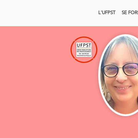
L'UFPST
SE FO