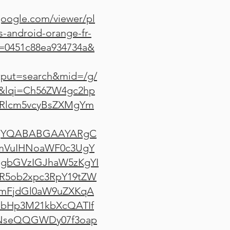
google.com/viewer/pl
-android-orange-fr-
v=0451c88ea934734a&
put=search&mid=/g/
&lqi=Ch56ZW4gc2hp
Rlcm5vcyBsZXMgYm
WjYQABABGAAYARgC
mVuIHNoaWF0c3UgY
gbGVzIGJhaW5zKgYI
5ob2xpc3RpY19tZW
cmFjdGl0aW9uZXKqA
xbHp3M21kbXcQATIf
iNseQQGWDy07f3oap