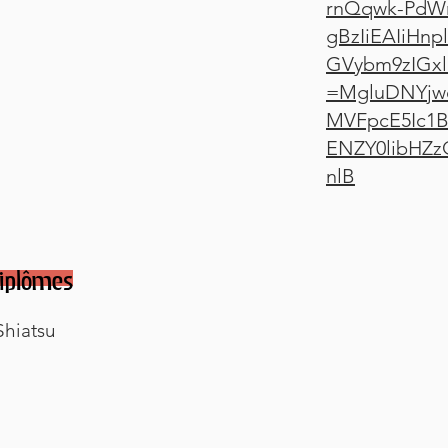
rnQqwk-PdW
gBzIiEAIiHn
GVybm9zIGxl
=MgluDNYjw
MVFpcE5Ic
ENZY0libHZz
nlB
iplômes
Shiatsu