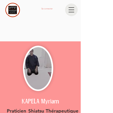
Se connecter
KAPELA Myriam
Praticien
Shiatsu Thérapeutique