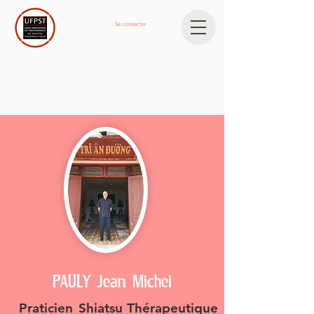
Se connecter
PAULY Jean Michel
Praticien
Shiatsu Thérapeutique