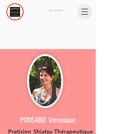
Se connecter
PONSARD Véronique
Praticien
Shiatsu Thérapeutique