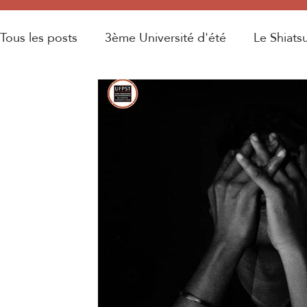
Tous les posts
3ème Université d'été
Le Shiats
Législation
Médecine orientale
2ème Unive