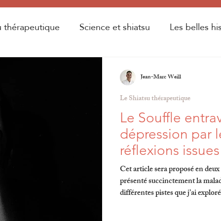
u thérapeutique
Science et shiatsu
Les belles hi
rsité d'été
Jean-Marc Weill
Le Shiatsu thérapeutique
Le Souffle entra
dépression par l
réflexions issue
Cet article sera proposé en deux 
présenté succinctement la maladi
différentes pistes que j’ai explor
deuxième partie (à paraître ulté
possible d’utiliser les Merveille