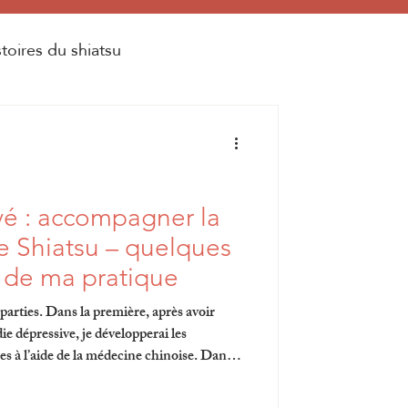
stoires du shiatsu
vé : accompagner la
e Shiatsu – quelques
s de ma pratique
parties. Dans la première, après avoir
e dépressive, je développerai les
ées à l’aide de la médecine chinoise. Dans la
rieurement), je montrerai comment il est
ux Vaisseaux.