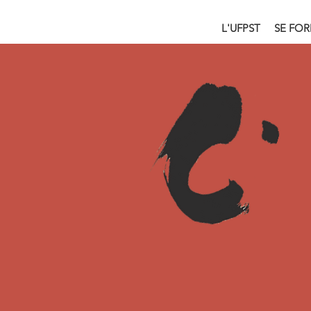
L'UFPST
SE FO