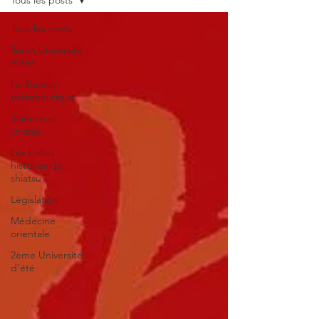
Tous les posts
Tous les posts
3ème Université
d'été
Le Shiatsu
thérapeutique
Science et
shiatsu
Les belles
histoires du
shiatsu
Législation
Médecine
orientale
2ème Université
d'été