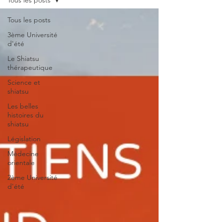
Tous les posts
Tous les posts
3ème Université
d'été
Le Shiatsu
thérapeutique
Science et
shiatsu
Les belles
histoires du
shiatsu
Législation
Médecine
orientale
2ème Université
d'été