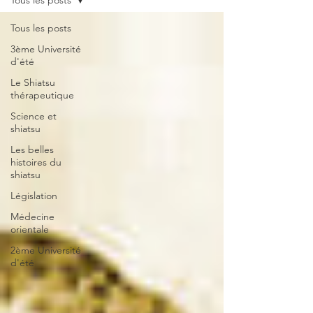
Tous les posts
Tous les posts
3ème Université
d'été
Le Shiatsu
thérapeutique
Science et
shiatsu
Les belles
histoires du
shiatsu
Législation
Médecine
orientale
2ème Université
d'été