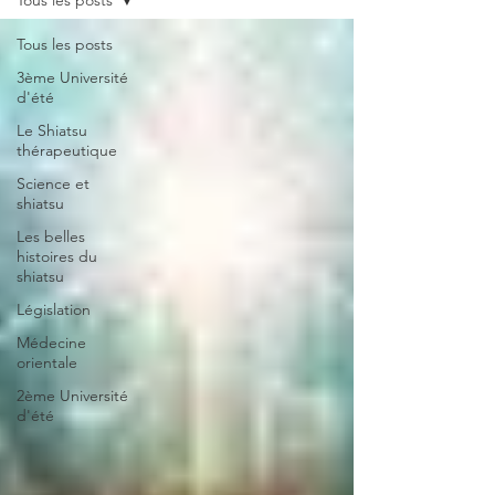
Tous les posts
Tous les posts
3ème Université
d'été
Le Shiatsu
thérapeutique
Science et
shiatsu
Les belles
histoires du
shiatsu
Législation
Médecine
orientale
2ème Université
d'été