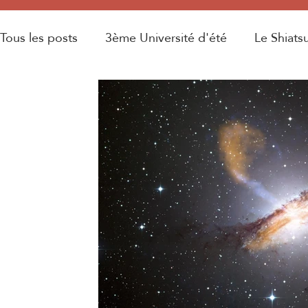
Tous les posts
3ème Université d'été
Le Shiats
Législation
Médecine orientale
2ème Unive