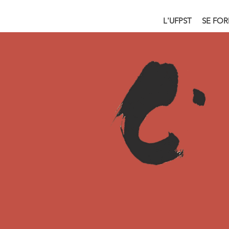
L'UFPST
SE FO