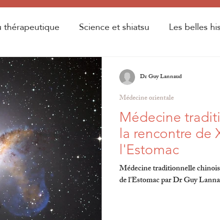
u thérapeutique
Science et shiatsu
Les belles hi
rsité d'été
Dr Guy Lannaud
Médecine orientale
Médecine traditi
la rencontre de 
l'Estomac
Médecine traditionnelle chinois
de l'Estomac par Dr Guy Lanna