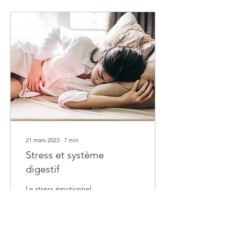
21 mars 2023
∙
7
min
Stress et système
digestif
Le stress émotionnel
affecte énormément notre
système digestif ce qui
provoque des douleurs.