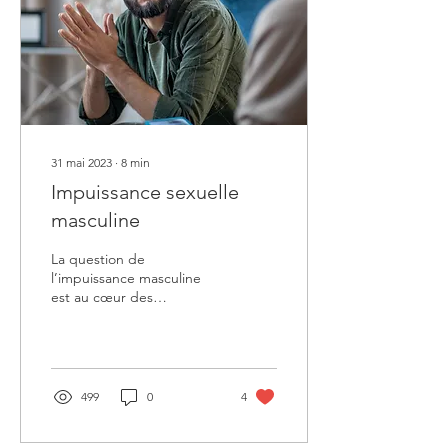
out et comment remonter
l’énergie d’un individu ? Il
existe plusieurs approches
possibles et parmi elles,
31 mai 2023
∙
8
min
Impuissance sexuelle
masculine
La question de
l’impuissance masculine
est au cœur des
demandes à partir de la
cinquantaine. Voyons ce
que l’on peut faire en
Shiatsu.
499
0
4