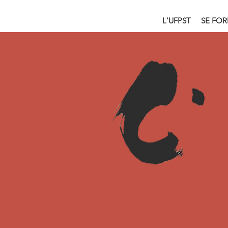
L'UFPST
SE FO