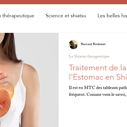
u thérapeutique
Science et shiatsu
Les belles hi
rsité d'été
Bernard Bouheret
Le Shiatsu thérapeutique
Traitement de la
l’Es
Il est en MTC des tableaux pathologi
fréquent. Comme vous le savez, 