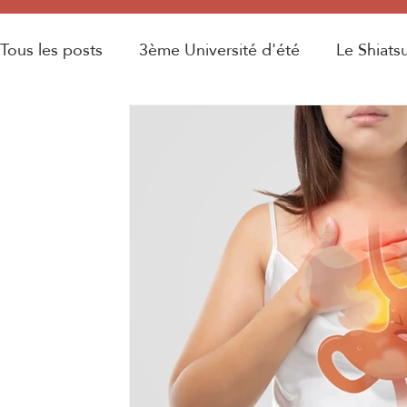
Tous les posts
3ème Université d'été
Le Shiats
Législation
Médecine orientale
2ème Unive