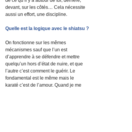
de ce qu’il y a autour de toi, derrière, 
devant, sur les côtés… Cela nécessite 
aussi un effort, une discipline.
Quelle est la logique avec le shiatsu ?
O
n fonctionne sur les mêmes 
mécanismes sauf que l’un est 
d’apprendre à se défendre et mettre 
quelqu’un hors d’état de nuire, et que 
l’autre c’est comment le guérir. Le 
fondamental est le même mais le 
karaté c’est de l’amour. Quand je me 
place en face de quelqu’un, je le 
considère et l’espace-temps change 
pour moi. Tout ce qu’il va faire va m’agir 
moi. Au lieu d’être en réaction contre lui 
je suis « open » avec lui. Et donc c’est 
comme en shiatsu : c’est très lié au Ben 