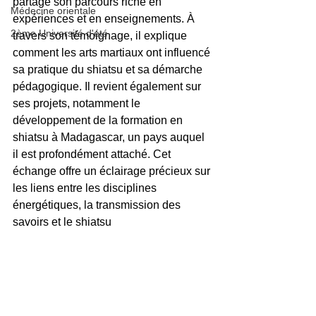
partage son parcours riche en 
Médecine orientale
expériences et en enseignements. À 
2ème Université d'été
travers son témoignage, il explique 
comment les arts martiaux ont influencé 
sa pratique du shiatsu et sa démarche 
pédagogique. Il revient également sur 
ses projets, notamment le 
développement de la formation en 
shiatsu à Madagascar, un pays auquel 
il est profondément attaché. Cet 
échange offre un éclairage précieux sur 
les liens entre les disciplines 
énergétiques, la transmission des 
savoirs et le shiatsu