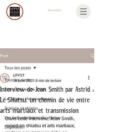
Se connecter
Post
Tous les posts
UFPST
Tous les posts
16 janv. 2025
8 min de lecture
Interview de Jean Smith par Astrid :
3ème Université d'été
Le Shiatsu thérapeutique
Le Shiatsu, un chemin de vie entre
Science et shiatsu
arts martiaux et transmission
Les belles histoires du shiatsu
Dans cette interview, Jean Smith, 
expert en shiatsu et arts martiaux, 
Législation