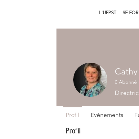
L'UFPST
SE FO
Cathy
0
Abonné
Directric
Profil
Evènements
F
Profil