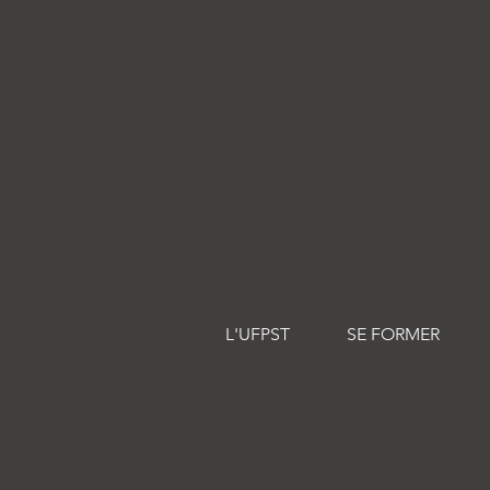
méridiens principaux,
selon un protocole précis
où le praticien adapte
son toucher en fonction
des besoins énergétiques
de chaque méridien.
L'UFPST
SE FORMER