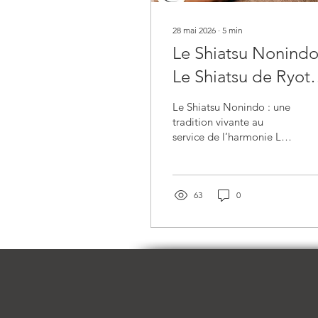
28 mai 2026
∙
5
min
Le Shiatsu Nonindo
Le Shiatsu de Ryot
Tokuda
Le Shiatsu Nonindo : une
tradition vivante au
service de l’harmonie Le
shiatsu Nonindo est un
shiatsu traditionnel qui
s’inscrit dans une lignée
riche et rigoureuse. Un
63
0
shiatsu en harmonie avec
la médecine
traditionnelle chinoise Le
shiatsu Nonindo repose
sur les fondements de la
médecine traditionnelle
chinoise (MTC). Il
s’applique sur les douze