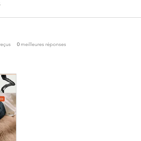
5
reçus
0
meilleures réponses