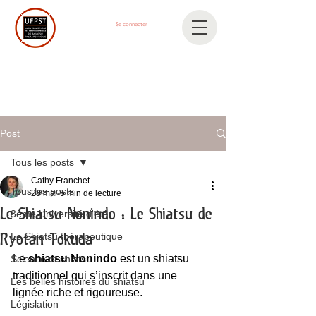
Se connecter
Post
Tous les posts
Cathy Franchet
Tous les posts
28 mai
5 min de lecture
Le Shiatsu Nonindo : Le Shiatsu de
3ème Université d'été
Le Shiatsu thérapeutique
Ryotan Tokuda
Le 
shiatsu Nonindo
 est un shiatsu 
Science et shiatsu
traditionnel qui s’inscrit dans une 
Les belles histoires du shiatsu
lignée riche et rigoureuse.
Législation