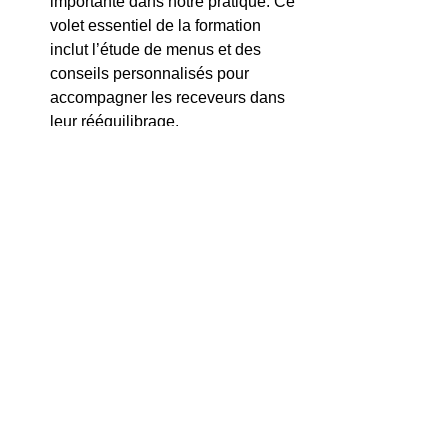
importante dans notre pratique. Ce 
volet essentiel de la formation 
inclut l’étude de menus et des 
conseils personnalisés pour 
accompagner les receveurs dans 
leur rééquilibrage.
Des exercices pour affiner le 
toucher
 : des automassages, un 
travail sur le souffle et des 
exercices de santé issus des 
différentes traditions orientales 
enrichissent la pratique. 
Ces outils permettent d’aller au-delà du 
simple protocole et de développer une 
approche véritablement intégrative et 
personnelle.
Le 
shiatsu Nonindo
 agit en douceur, 
dans la continuité du 
vivant.Il
 n’impose 
rien : il 
invite à se remettre en 